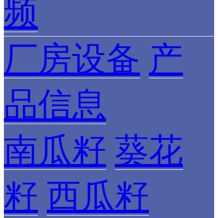
频
厂房设备
产
品信息
南瓜籽
葵花
籽
西瓜籽