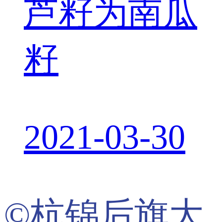
芦籽为南瓜
籽
2021-03-30
©杭锦后旗大