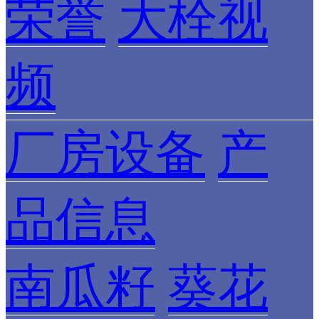
荣誉
大栓视
频
厂房设备
产
品信息
南瓜籽
葵花