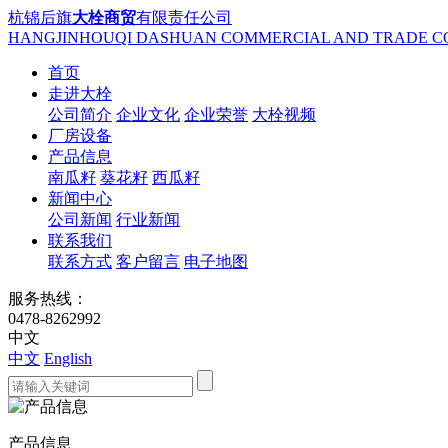
杭锦后旗
大栓商贸
有限责任公司
HANGJINHOUQI DASHUAN COMMERCIAL AND TRADE CO
首页
走进大栓
公司简介
企业文化
企业荣誉
大栓视频
厂房设备
产品信息
南瓜籽
葵花籽
西瓜籽
新闻中心
公司新闻
行业新闻
联系我们
联系方式
客户留言
电子地图
服务热线：
0478-8262992
中文
中文
English
产品信息