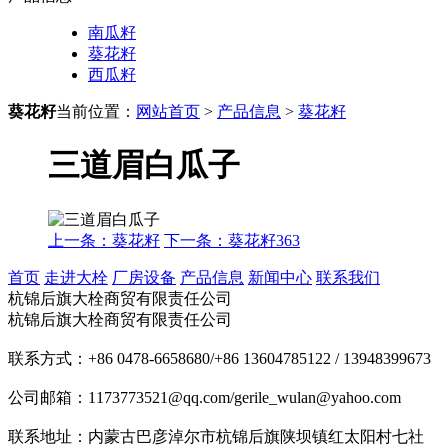
南瓜籽
葵花籽
西瓜籽
葵花籽
当前位置：
网站首页
>
产品信息
>
葵花籽
三道眉白瓜子
上一条：葵花籽
下一条：葵花籽363
首页
走进大栓
厂房设备
产品信息
新闻中心
联系我们
杭锦后旗大栓商贸有限责任公司
杭锦后旗大栓商贸有限责任公司
联系方式：+86 0478-6658680/+86 13604785122 / 13948399673
公司邮箱：1173773521@qq.com/gerile_wulan@yahoo.com
联系地址：内蒙古巴彦淖尔市杭锦后旗陕坝镇红太阳村七社