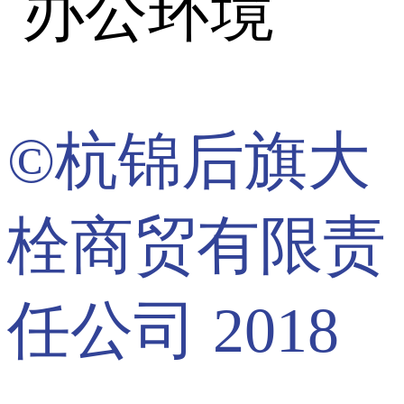
©杭锦后旗大
栓商贸有限责
任公司 2018