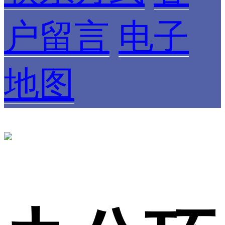
户留言
电子
地图