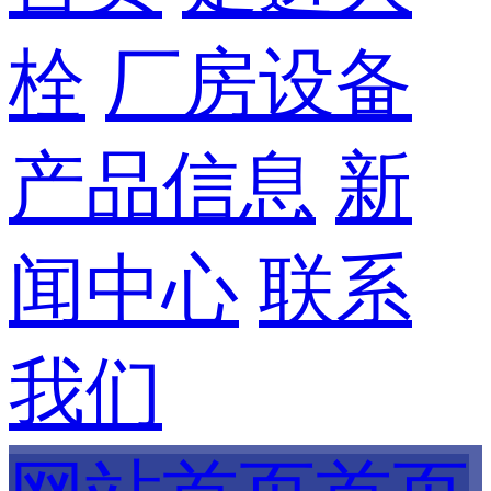
栓
厂房设备
产品信息
新
闻中心
联系
我们