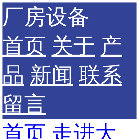
厂房设备
首页
关于
产
品
新闻
联系
留言
首页
走进大