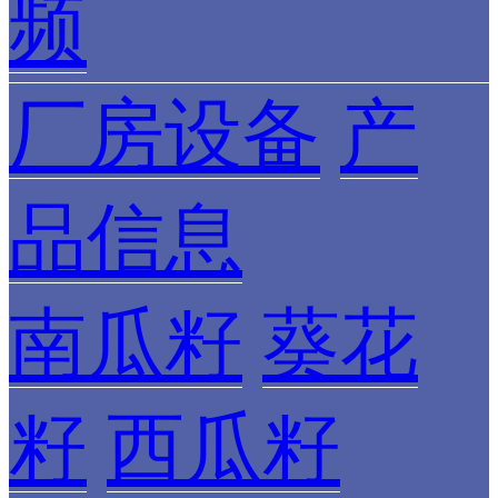
频
厂房设备
产
品信息
南瓜籽
葵花
籽
西瓜籽