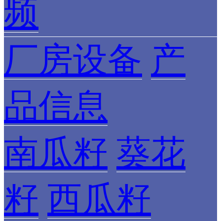
频
厂房设备
产
品信息
南瓜籽
葵花
籽
西瓜籽